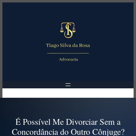
Pular
para
o
conteúdo
É Possível Me Divorciar Sem a
Concordância do Outro Cônjuge?