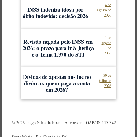
4 de
INSS indeniza idosa por
agosto de
óbito indevido: decisão 2026
2026
1 de
Revisão negada pelo INSS em
agosto
2026: o prazo para ir à Justiça
de
e o Tema 1.370 do STJ
2026
Dívidas de apostas on-line no
30 de
julho de
divórcio: quem paga a conta
2026
em 2026?
© 2026 Tiago Silva da Rosa – Advocacia · OAB/RS 115.342
Santa Maria · Rio Grande do Sul