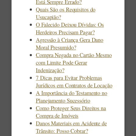
Está Sempre Errado?
Quais São os Requisitos do
Usucapião?
O Falecido Deixou Dívidas: Os
Herdeiros Precisam Pagar?
Agressão à Criança Gera Dano
Moral Presumido?
Compra Negada no Cartão Mesmo
com Limite Pode Gerar
Indenização?
7 Dicas para Evitar Problemas
Jurídicos em Contratos de Locação
A Importância do Testamento no
Planejamento Sucessório
Como Proteger Seus Direitos na
Compra de Imóveis
Danos Materiais em Acidente de
Trânsito: Posso Cobrar?