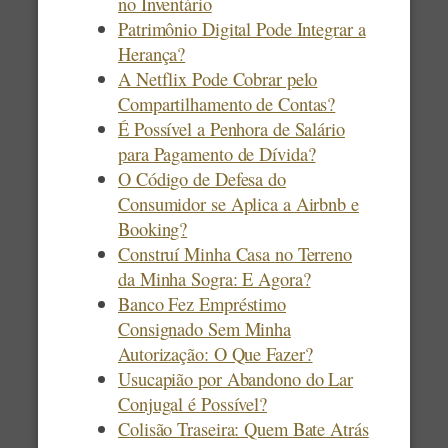
no Inventário
Patrimônio Digital Pode Integrar a
Herança?
A Netflix Pode Cobrar pelo
Compartilhamento de Contas?
É Possível a Penhora de Salário
para Pagamento de Dívida?
O Código de Defesa do
Consumidor se Aplica a Airbnb e
Booking?
Construí Minha Casa no Terreno
da Minha Sogra: E Agora?
Banco Fez Empréstimo
Consignado Sem Minha
Autorização: O Que Fazer?
Usucapião por Abandono do Lar
Conjugal é Possível?
Colisão Traseira: Quem Bate Atrás