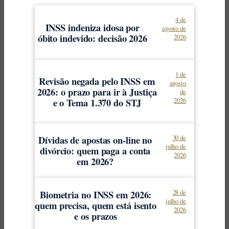
4 de
INSS indeniza idosa por
agosto de
óbito indevido: decisão 2026
2026
1 de
Revisão negada pelo INSS em
agosto
2026: o prazo para ir à Justiça
de
e o Tema 1.370 do STJ
2026
Dívidas de apostas on-line no
30 de
julho de
divórcio: quem paga a conta
2026
em 2026?
Biometria no INSS em 2026:
28 de
julho de
quem precisa, quem está isento
2026
e os prazos