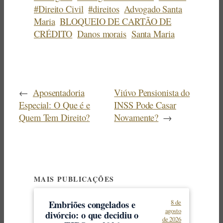
#Direito Civil
#direitos
Advogado Santa
Maria
BLOQUEIO DE CARTÃO DE
CRÉDITO
Danos morais
Santa Maria
←
Aposentadoria
Viúvo Pensionista do
Especial: O Que é e
INSS Pode Casar
Quem Tem Direito?
Novamente?
→
MAIS PUBLICAÇÕES
Embriões congelados e
8 de
agosto
divórcio: o que decidiu o
de 2026