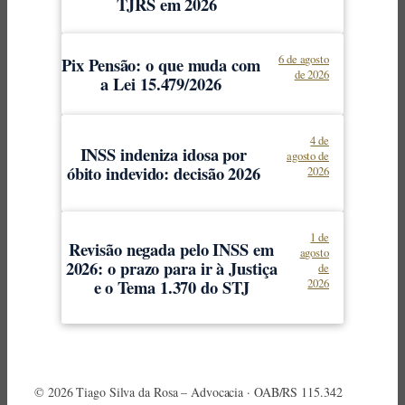
TJRS em 2026
6 de agosto
Pix Pensão: o que muda com
de 2026
a Lei 15.479/2026
4 de
INSS indeniza idosa por
agosto de
óbito indevido: decisão 2026
2026
1 de
Revisão negada pelo INSS em
agosto
2026: o prazo para ir à Justiça
de
e o Tema 1.370 do STJ
2026
© 2026 Tiago Silva da Rosa – Advocacia · OAB/RS 115.342