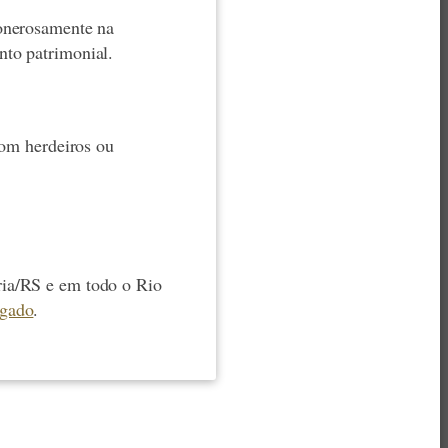
 onerosamente na
nto patrimonial.
com herdeiros ou
ria/RS e em todo o Rio
ogado
.