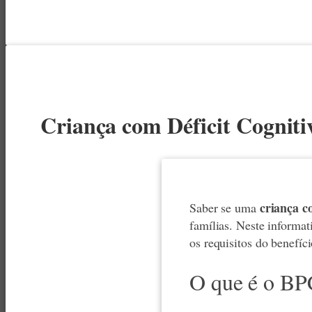
Criança com Déficit Cognit
criança c
Saber se uma
famílias. Neste informa
os requisitos do benefíci
O que é o B