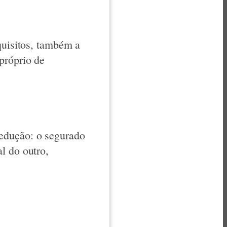
quisitos, também a
próprio de
edução: o segurado
l do outro,