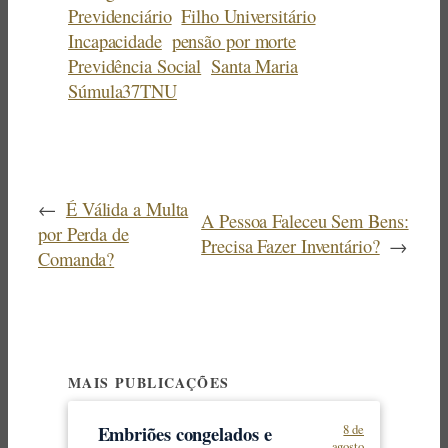
Previdenciário
Filho Universitário
Incapacidade
pensão por morte
Previdência Social
Santa Maria
Súmula37TNU
←
É Válida a Multa
A Pessoa Faleceu Sem Bens:
por Perda de
Precisa Fazer Inventário?
→
Comanda?
MAIS PUBLICAÇÕES
Embriões congelados e
8 de
agosto