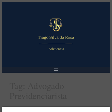
Pular
para
o
conteúdo
Tag:
Advogado
Previdenciarista