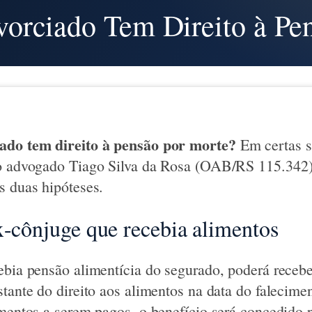
orciado Tem Direito à Pe
ado tem direito à pensão por morte?
Em certas s
 o advogado Tiago Silva da Rosa (OAB/RS 115.342)
s duas hipóteses.
x-cônjuge que recebia alimentos
ebia pensão alimentícia do segurado, poderá receb
stante do direito aos alimentos na data do falecime
imentos a serem pagos, o benefício será concedido