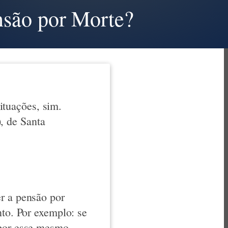
nsão por Morte?
ituações, sim.
, de Santa
er a pensão por
nto. Por exemplo: se
 por esse mesmo