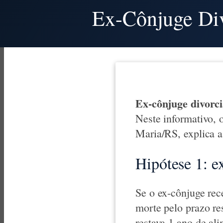
Ex-Cônjuge Div
Ex-cônjuge divorci
Neste informativo,
Maria/RS, explica a
Hipótese 1: e
Se o ex-cônjuge rec
morte pelo prazo re
restava 1 ano de al