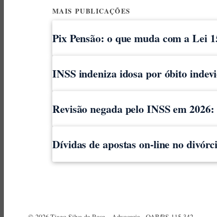
MAIS PUBLICAÇÕES
Pix Pensão: o que muda com a Lei 1
INSS indeniza idosa por óbito indev
Revisão negada pelo INSS em 2026: o
Dívidas de apostas on-line no divór
© 2026 Tiago Silva da Rosa – Advocacia · OAB/RS 115.342