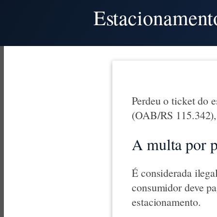
Estacionamento
Perdeu o ticket do 
(OAB/RS 115.342), d
A multa por p
É considerada ilega
consumidor deve pag
estacionamento.