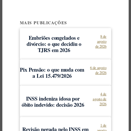
MAIS PUBLICAÇÕES
Embriões congelados e
8 de
agosto
divórcio: o que decidiu o
de 2026
TJRS em 2026
6 de agosto
Pix Pensão: o que muda com
de 2026
a Lei 15.479/2026
4 de
INSS indeniza idosa por
agosto de
óbito indevido: decisão 2026
2026
1 de
Revisão negada pelo INSS em
agosto