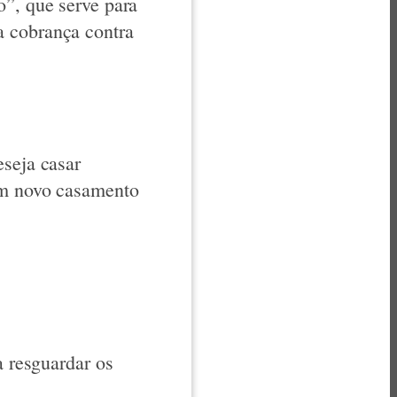
o”, que serve para
a cobrança contra
eseja casar
 um novo casamento
a resguardar os