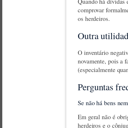
Quando há dívidas e
comprovar formalmen
os herdeiros.
Outra utilida
O inventário negati
novamente, pois a f
(especialmente quan
Perguntas fre
Se não há bens nem 
Em geral não é obrig
herdeiros e o cônju