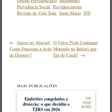
Direito Previdenciário
Julgamento
Previdência Social
Previdenciarista
Revisão da Vida Toda
Santa Maria
STF
←
Atraso no Aluguel:
O Viúvo Pode Continuar
Como Funciona a Ação
Morando no Imóvel que
de Despejo?
Era do Casal?
→
MAIS PUBLICAÇÕES
Embriões congelados e
8 de
agosto
divórcio: o que decidiu o
de 2026
TJRS em 2026