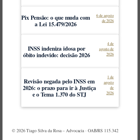
6 de agosto
Pix Pensão: o que muda com
de 2026
a Lei 15.479/2026
4 de
INSS indeniza idosa por
agosto de
óbito indevido: decisão 2026
2026
1 de
Revisão negada pelo INSS em
agosto
2026: o prazo para ir à Justiça
de
e o Tema 1.370 do STJ
2026
© 2026 Tiago Silva da Rosa – Advocacia · OAB/RS 115.342