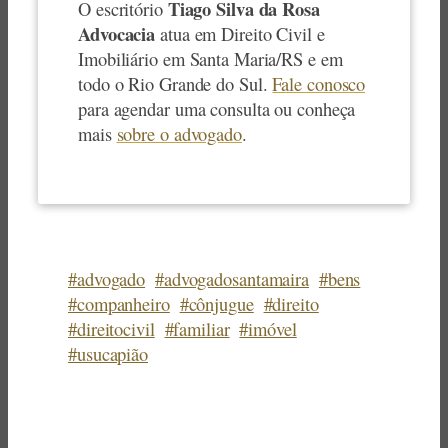
Tiago Silva da Rosa
O escritório
Advocacia
atua em Direito Civil e
Imobiliário em Santa Maria/RS e em
todo o Rio Grande do Sul.
Fale conosco
para agendar uma consulta ou conheça
mais
sobre o advogado
.
#advogado
#advogadosantamaira
#bens
#companheiro
#cônjugue
#direito
#direitocivil
#familiar
#imóvel
#usucapião