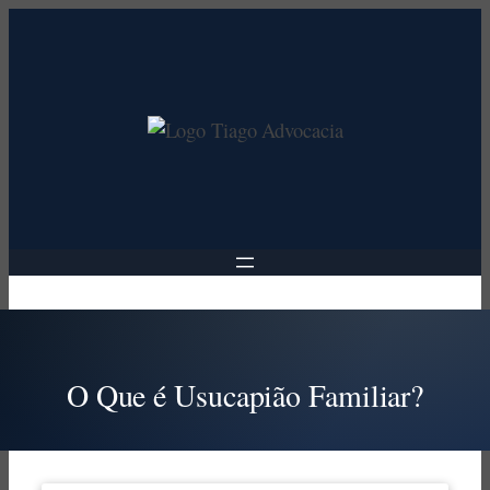
Pular
para
o
conteúdo
O Que é Usucapião Familiar?