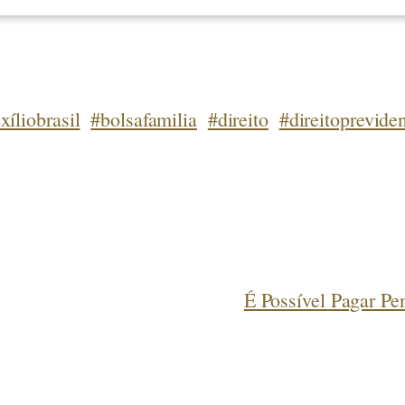
xíliobrasil
#bolsafamilia
#direito
#direitoprevide
É Possível Pagar P