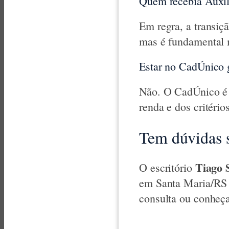
Quem recebia Auxíli
Em regra, a transiç
mas é fundamental 
Estar no CadÚnico g
Não. O CadÚnico é 
renda e dos critéri
Tem dúvidas s
Tiago 
O escritório
em Santa Maria/RS 
consulta ou conheç