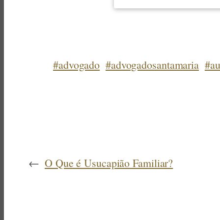
#advogado
#advogadosantamaria
#au
←
O Que é Usucapião Familiar?