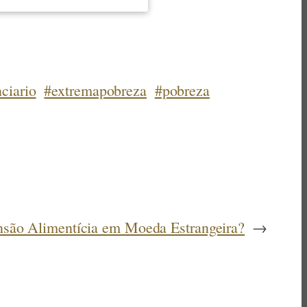
nciario
#extremapobreza
#pobreza
ensão Alimentícia em Moeda Estrangeira?
→