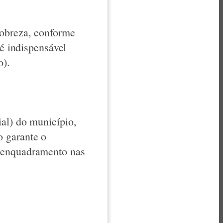
pobreza, conforme
 é indispensável
o).
al) do município,
o garante o
o enquadramento nas