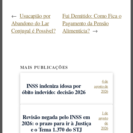
←
Usucapião por
Fui Demitido: Como Fica o
Abandono do Lar
Pagamento da Pensão
Conjugal é Possível?
Alimentícia?
→
MAIS PUBLICAÇÕES
4 de
INSS indeniza idosa por
agosto de
óbito indevido: decisão 2026
2026
1 de
Revisão negada pelo INSS em
agosto
2026: o prazo para ir à Justiça
de
e o Tema 1.370 do STJ
2026