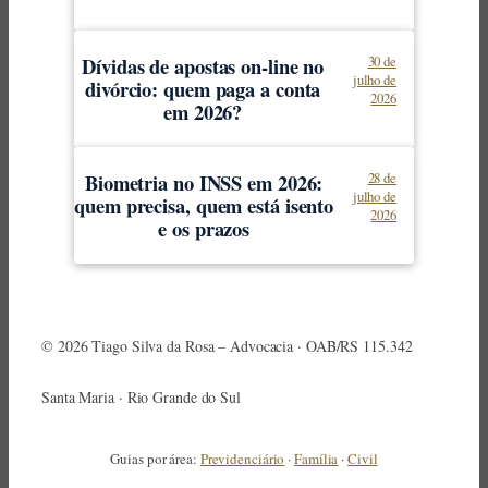
Dívidas de apostas on-line no
30 de
julho de
divórcio: quem paga a conta
2026
em 2026?
Biometria no INSS em 2026:
28 de
julho de
quem precisa, quem está isento
2026
e os prazos
© 2026 Tiago Silva da Rosa – Advocacia · OAB/RS 115.342
Santa Maria · Rio Grande do Sul
Guias por área:
Previdenciário
·
Família
·
Civil