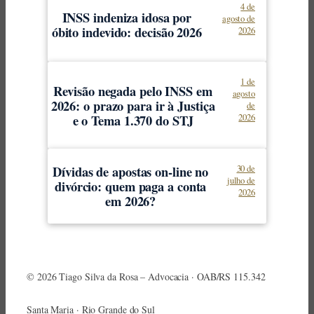
4 de
INSS indeniza idosa por
agosto de
óbito indevido: decisão 2026
2026
1 de
Revisão negada pelo INSS em
agosto
2026: o prazo para ir à Justiça
de
e o Tema 1.370 do STJ
2026
Dívidas de apostas on-line no
30 de
julho de
divórcio: quem paga a conta
2026
em 2026?
© 2026 Tiago Silva da Rosa – Advocacia · OAB/RS 115.342
Santa Maria · Rio Grande do Sul