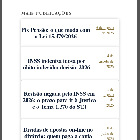
MAIS PUBLICAÇÕES
6 de agosto
Pix Pensão: o que muda com
de 2026
a Lei 15.479/2026
4 de
INSS indeniza idosa por
agosto de
óbito indevido: decisão 2026
2026
1 de
Revisão negada pelo INSS em
agosto
2026: o prazo para ir à Justiça
de
e o Tema 1.370 do STJ
2026
Dívidas de apostas on-line no
30 de
julho de
divórcio: quem paga a conta
2026