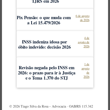
TJRS em 2026
6 de agosto
Pix Pensão: o que muda com
de 2026
a Lei 15.479/2026
4 de
INSS indeniza idosa por
agosto de
óbito indevido: decisão 2026
2026
1 de
Revisão negada pelo INSS em
agosto
2026: o prazo para ir à Justiça
de
e o Tema 1.370 do STJ
2026
© 2026 Tiago Silva da Rosa – Advocacia · OAB/RS 115.342