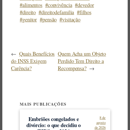
#alimentos
#convivência
#devedor
#direito
#direitodefamilia
#filhos
#genitor
#pensão
#visitação
←
Quais Benefícios
Quem Acha um Objeto
do INSS Exigem
Perdido Tem Direito a
Carência?
Recompensa?
→
MAIS PUBLICAÇÕES
Embriões congelados e
8 de
agosto
divórcio: o que decidiu o
de 2026