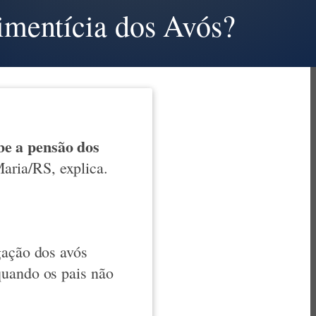
imentícia dos Avós?
e a pensão dos
ria/RS, explica.
gação dos avós
quando os pais não