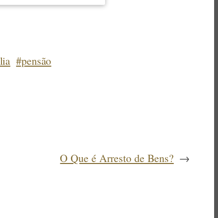
lia
#pensão
O Que é Arresto de Bens?
→