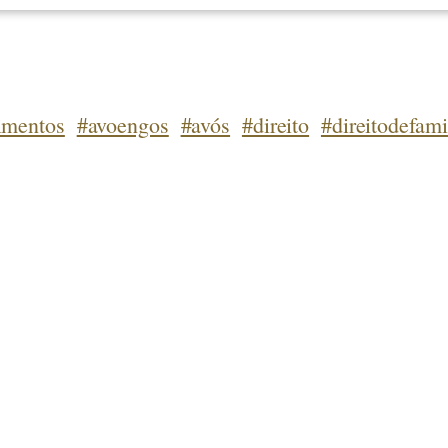
imentos
#avoengos
#avós
#direito
#direitodefami