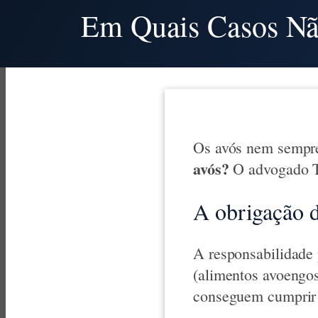
Em Quais Casos Não
Os avós nem sempre
avós?
O advogado Ti
A obrigação d
A responsabilidade 
(alimentos avoengos
conseguem cumprir 