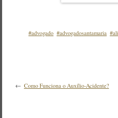
#advogado
#advogadosantamaria
#al
←
Como Funciona o Auxílio-Acidente?