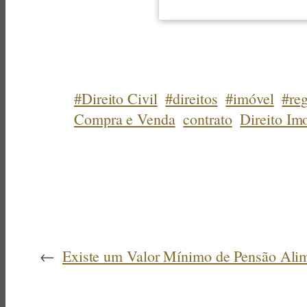
#Direito Civil
#direitos
#imóvel
#reg
Compra e Venda
contrato
Direito Imo
←
Existe um Valor Mínimo de Pensão Alim