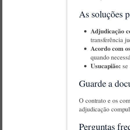
As soluções p
Adjudicação c
transferência j
Acordo com os
quando necessá
Usucapião:
se 
Guarde a doc
O contrato e os com
adjudicação compuls
Perguntas fre