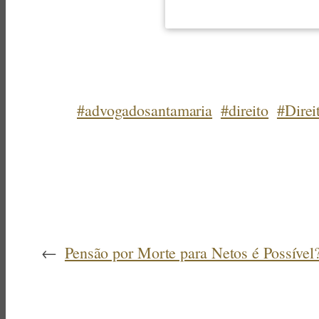
#advogadosantamaria
#direito
#Direi
←
Pensão por Morte para Netos é Possível