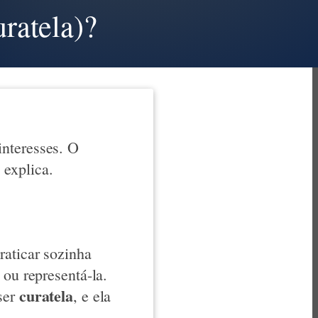
ratela)?
interesses. O
explica.
raticar sozinha
 ou representá-la.
curatela
ser
, e ela