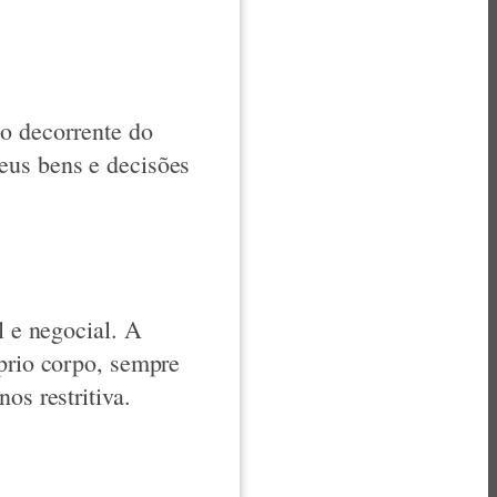
ão decorrente do
eus bens e decisões
l e negocial. A
óprio corpo, sempre
os restritiva.