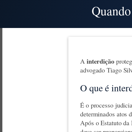
Quando 
interdição
A
proteg
advogado Tiago Sil
O que é inter
É o processo judici
determinados atos d
Após o Estatuto da 
deve ser proporcion