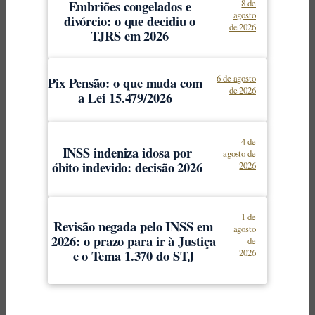
Embriões congelados e
8 de
agosto
divórcio: o que decidiu o
de 2026
TJRS em 2026
6 de agosto
Pix Pensão: o que muda com
de 2026
a Lei 15.479/2026
4 de
INSS indeniza idosa por
agosto de
óbito indevido: decisão 2026
2026
1 de
Revisão negada pelo INSS em
agosto
2026: o prazo para ir à Justiça
de
e o Tema 1.370 do STJ
2026