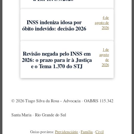
4 de
INSS indeniza idosa por
agosto de
óbito indevido: decisão 2026
2026
1 de
Revisão negada pelo INSS em
agosto
2026: o prazo para ir à Justiça
de
e o Tema 1.370 do STJ
2026
© 2026 Tiago Silva da Rosa – Advocacia · OAB/RS 115.342
Santa Maria · Rio Grande do Sul
Guias por área:
Previdenciário
·
Família
·
Civil