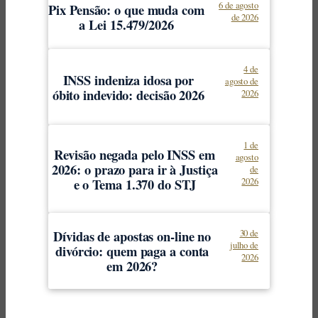
6 de agosto
Pix Pensão: o que muda com
de 2026
a Lei 15.479/2026
4 de
INSS indeniza idosa por
agosto de
óbito indevido: decisão 2026
2026
1 de
Revisão negada pelo INSS em
agosto
2026: o prazo para ir à Justiça
de
e o Tema 1.370 do STJ
2026
Dívidas de apostas on-line no
30 de
julho de
divórcio: quem paga a conta
2026
em 2026?