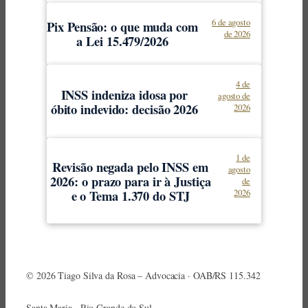
6 de agosto
Pix Pensão: o que muda com
de 2026
a Lei 15.479/2026
4 de
INSS indeniza idosa por
agosto de
óbito indevido: decisão 2026
2026
1 de
Revisão negada pelo INSS em
agosto
2026: o prazo para ir à Justiça
de
e o Tema 1.370 do STJ
2026
© 2026 Tiago Silva da Rosa – Advocacia · OAB/RS 115.342
Santa Maria · Rio Grande do Sul