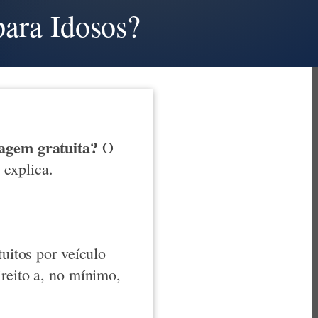
ara Idosos?
agem gratuita?
O
explica.
tuitos por veículo
ireito a, no mínimo,