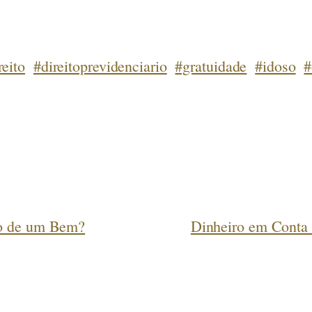
reito
#direitoprevidenciario
#gratuidade
#idoso
#
ão de um Bem?
Dinheiro em Conta 