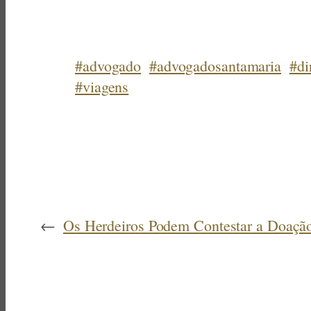
#advogado
#advogadosantamaria
#di
#viagens
←
Os Herdeiros Podem Contestar a Doaç