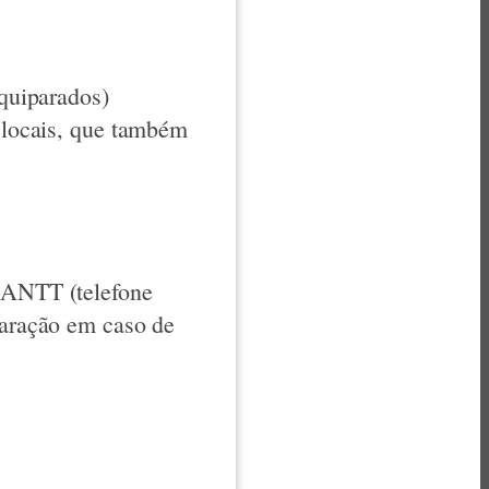
equiparados)
s locais, que também
a ANTT (telefone
paração em caso de