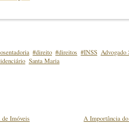
osentadoria
#direito
#direitos
#INSS
Advogado 
videnciário
Santa Maria
 de Imóveis
A Importância do