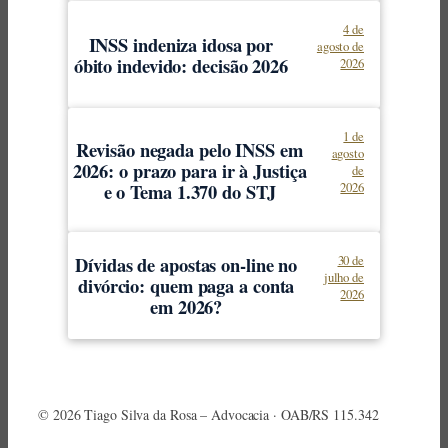
4 de
INSS indeniza idosa por
agosto de
óbito indevido: decisão 2026
2026
1 de
Revisão negada pelo INSS em
agosto
2026: o prazo para ir à Justiça
de
e o Tema 1.370 do STJ
2026
Dívidas de apostas on-line no
30 de
julho de
divórcio: quem paga a conta
2026
em 2026?
© 2026 Tiago Silva da Rosa – Advocacia · OAB/RS 115.342