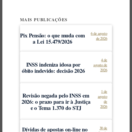
MAIS PUBLICAÇÕES
6 de agosto
Pix Pensão: o que muda com
de 2026
a Lei 15.479/2026
4 de
INSS indeniza idosa por
agosto de
óbito indevido: decisão 2026
2026
1 de
Revisão negada pelo INSS em
agosto
2026: o prazo para ir à Justiça
de
e o Tema 1.370 do STJ
2026
Dívidas de apostas on-line no
30 de