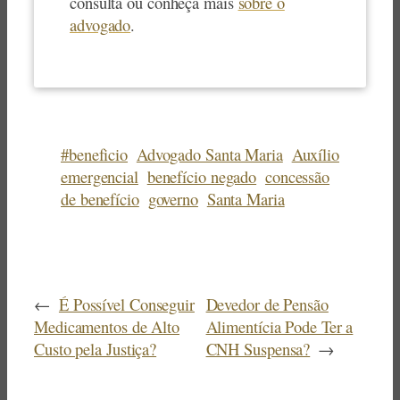
consulta ou conheça mais
sobre o
advogado
.
#beneficio
Advogado Santa Maria
Auxílio
emergencial
benefício negado
concessão
de benefício
governo
Santa Maria
←
É Possível Conseguir
Devedor de Pensão
Medicamentos de Alto
Alimentícia Pode Ter a
Custo pela Justiça?
CNH Suspensa?
→