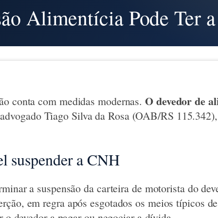
são Alimentícia Pode Ter 
O devedor de al
são conta com medidas modernas.
advogado Tiago Silva da Rosa (OAB/RS 115.342),
vel suspender a CNH
rminar a suspensão da carteira de motorista do de
rção, em regra após esgotados os meios típicos d
r o devedor a pagar ou negociar a dívida.