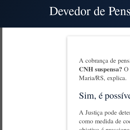
Devedor de Pen
A cobrança de pen
CNH suspensa?
O 
Maria/RS, explica.
Sim, é possí
A Justiça pode dete
como medida de coe
objetivo é pressiona