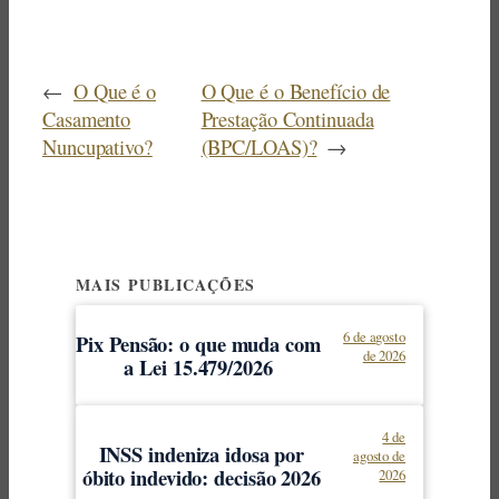
←
O Que é o
O Que é o Benefício de
Casamento
Prestação Continuada
Nuncupativo?
(BPC/LOAS)?
→
MAIS PUBLICAÇÕES
6 de agosto
Pix Pensão: o que muda com
de 2026
a Lei 15.479/2026
4 de
INSS indeniza idosa por
agosto de
óbito indevido: decisão 2026
2026