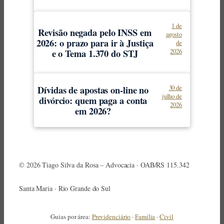
1 de
Revisão negada pelo INSS em
agosto
2026: o prazo para ir à Justiça
de
e o Tema 1.370 do STJ
2026
Dívidas de apostas on-line no
30 de
julho de
divórcio: quem paga a conta
2026
em 2026?
© 2026 Tiago Silva da Rosa – Advocacia · OAB/RS 115.342
Santa Maria · Rio Grande do Sul
Guias por área:
Previdenciário
·
Família
·
Civil