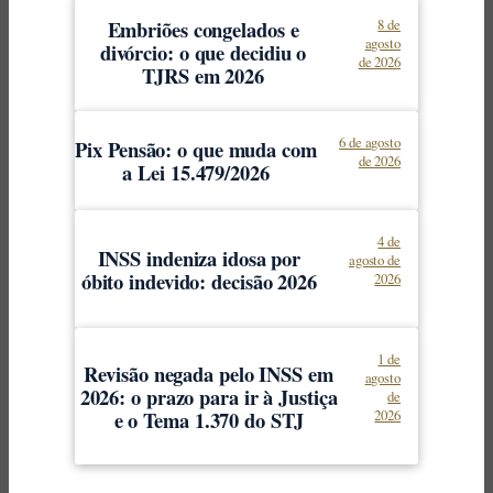
Embriões congelados e
8 de
agosto
divórcio: o que decidiu o
de 2026
TJRS em 2026
6 de agosto
Pix Pensão: o que muda com
de 2026
a Lei 15.479/2026
4 de
INSS indeniza idosa por
agosto de
óbito indevido: decisão 2026
2026
1 de
Revisão negada pelo INSS em
agosto
2026: o prazo para ir à Justiça
de
e o Tema 1.370 do STJ
2026