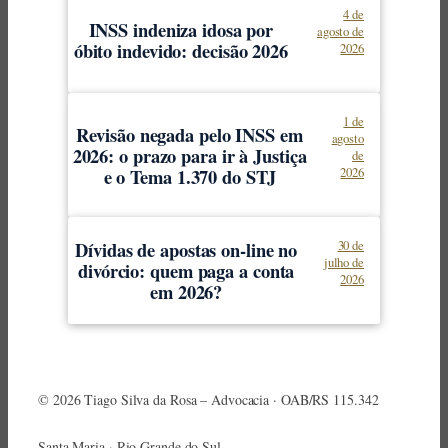
4 de
INSS indeniza idosa por
agosto de
óbito indevido: decisão 2026
2026
1 de
Revisão negada pelo INSS em
agosto
2026: o prazo para ir à Justiça
de
e o Tema 1.370 do STJ
2026
Dívidas de apostas on-line no
30 de
julho de
divórcio: quem paga a conta
2026
em 2026?
© 2026 Tiago Silva da Rosa – Advocacia · OAB/RS 115.342
Santa Maria · Rio Grande do Sul