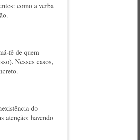
mentos: como a verba
ão.
 má-fé de quem
isso). Nesses casos,
ncreto.
nexistência do
Mas atenção: havendo