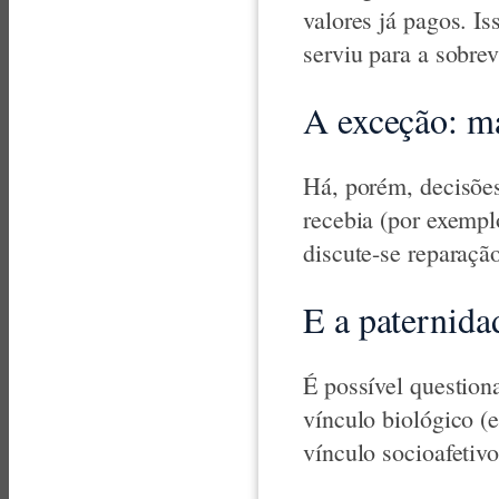
valores já pagos. Is
serviu para a sobre
A exceção: m
Há, porém, decisõe
recebia (por exempl
discute-se reparaçã
E a paternida
É possível questiona
vínculo biológico (
vínculo socioafetiv