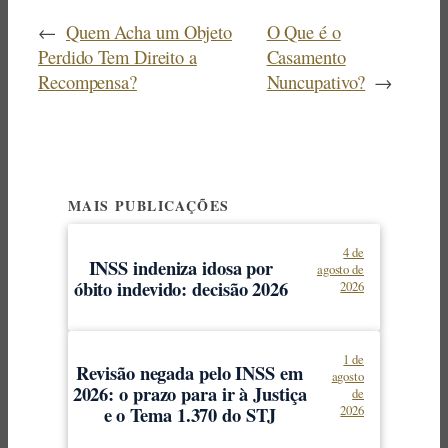
←
Quem Acha um Objeto
O Que é o
Perdido Tem Direito a
Casamento
Recompensa?
Nuncupativo?
→
MAIS PUBLICAÇÕES
4 de
INSS indeniza idosa por
agosto de
óbito indevido: decisão 2026
2026
1 de
Revisão negada pelo INSS em
agosto
2026: o prazo para ir à Justiça
de
e o Tema 1.370 do STJ
2026