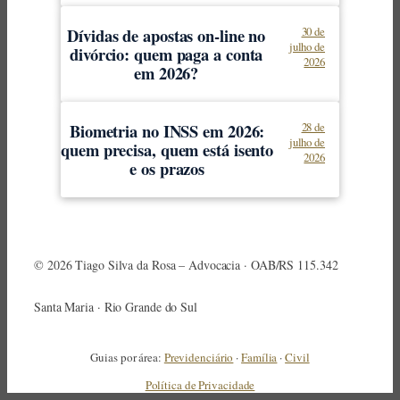
Dívidas de apostas on-line no
30 de
julho de
divórcio: quem paga a conta
2026
em 2026?
Biometria no INSS em 2026:
28 de
julho de
quem precisa, quem está isento
2026
e os prazos
© 2026 Tiago Silva da Rosa – Advocacia · OAB/RS 115.342
Santa Maria · Rio Grande do Sul
Guias por área:
Previdenciário
·
Família
·
Civil
Política de Privacidade