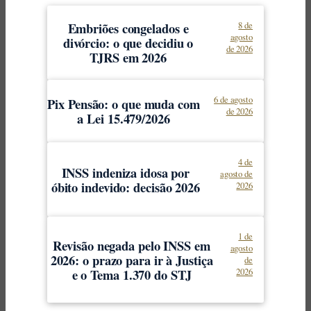
Embriões congelados e
8 de
agosto
divórcio: o que decidiu o
de 2026
TJRS em 2026
6 de agosto
Pix Pensão: o que muda com
de 2026
a Lei 15.479/2026
4 de
INSS indeniza idosa por
agosto de
óbito indevido: decisão 2026
2026
1 de
Revisão negada pelo INSS em
agosto
2026: o prazo para ir à Justiça
de
e o Tema 1.370 do STJ
2026