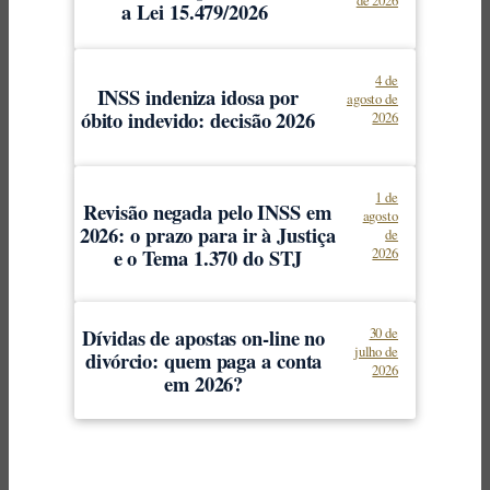
de 2026
a Lei 15.479/2026
4 de
INSS indeniza idosa por
agosto de
óbito indevido: decisão 2026
2026
1 de
Revisão negada pelo INSS em
agosto
2026: o prazo para ir à Justiça
de
e o Tema 1.370 do STJ
2026
Dívidas de apostas on-line no
30 de
julho de
divórcio: quem paga a conta
2026
em 2026?