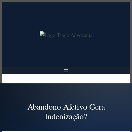
Pular
para
o
conteúdo
Abandono Afetivo Gera
Indenização?