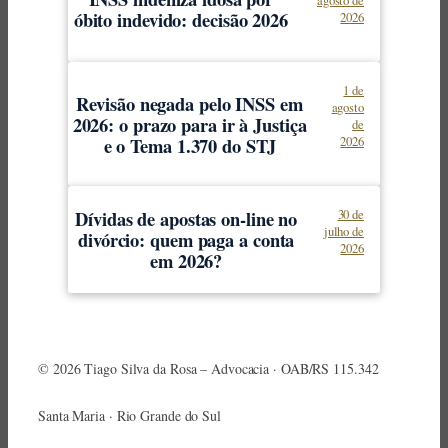
agosto de
óbito indevido: decisão 2026
2026
1 de
Revisão negada pelo INSS em
agosto
2026: o prazo para ir à Justiça
de
e o Tema 1.370 do STJ
2026
Dívidas de apostas on-line no
30 de
julho de
divórcio: quem paga a conta
2026
em 2026?
© 2026 Tiago Silva da Rosa – Advocacia · OAB/RS 115.342
Santa Maria · Rio Grande do Sul