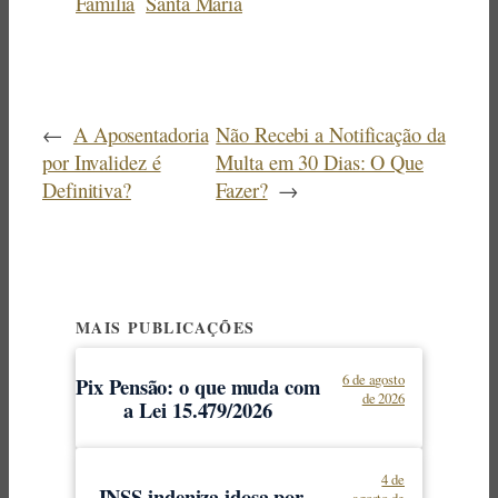
Família
Santa Maria
←
A Aposentadoria
Não Recebi a Notificação da
por Invalidez é
Multa em 30 Dias: O Que
Definitiva?
Fazer?
→
MAIS PUBLICAÇÕES
6 de agosto
Pix Pensão: o que muda com
de 2026
a Lei 15.479/2026
4 de
INSS indeniza idosa por