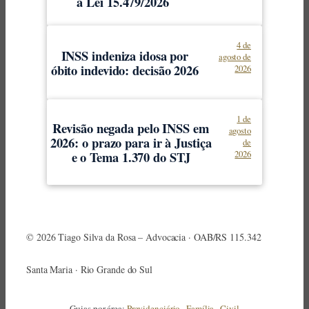
a Lei 15.479/2026
4 de
INSS indeniza idosa por
agosto de
óbito indevido: decisão 2026
2026
1 de
Revisão negada pelo INSS em
agosto
2026: o prazo para ir à Justiça
de
e o Tema 1.370 do STJ
2026
© 2026 Tiago Silva da Rosa – Advocacia · OAB/RS 115.342
Santa Maria · Rio Grande do Sul
Guias por área:
Previdenciário
·
Família
·
Civil