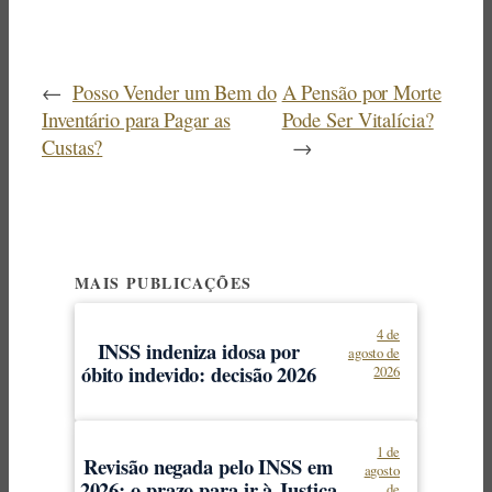
←
Posso Vender um Bem do
A Pensão por Morte
Inventário para Pagar as
Pode Ser Vitalícia?
Custas?
→
MAIS PUBLICAÇÕES
4 de
INSS indeniza idosa por
agosto de
óbito indevido: decisão 2026
2026
1 de
Revisão negada pelo INSS em
agosto
2026: o prazo para ir à Justiça
de