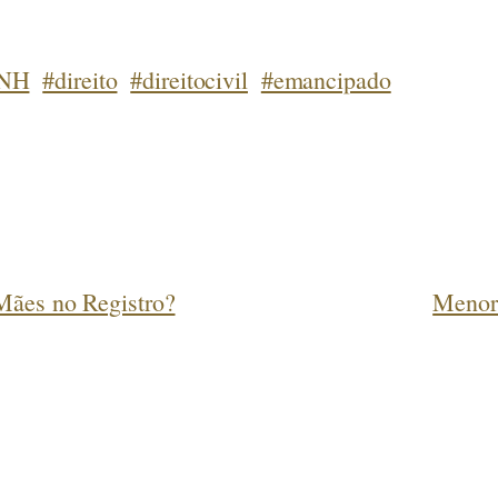
NH
#direito
#direitocivil
#emancipado
Mães no Registro?
Menor