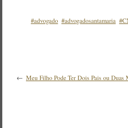
#advogado
#advogadosantamaria
#C
←
Meu Filho Pode Ter Dois Pais ou Duas 