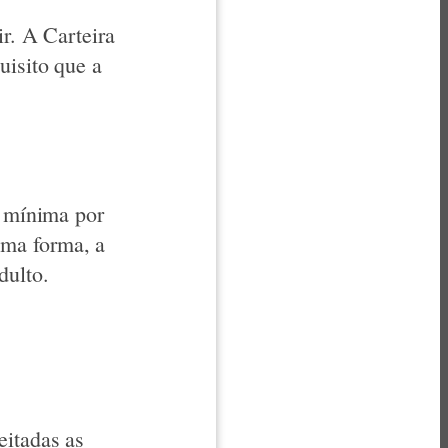
ir. A Carteira
uisito que a
e mínima por
sma forma, a
dulto.
eitadas as