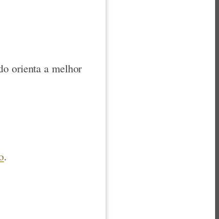
do orienta a melhor
o
.