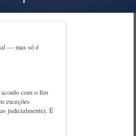
cial — mas só é
e acordo com o fim
om exceções
as judicialmente). É