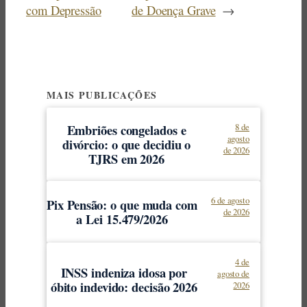
com Depressão
de Doença Grave
→
MAIS PUBLICAÇÕES
Embriões congelados e
8 de
agosto
divórcio: o que decidiu o
de 2026
TJRS em 2026
6 de agosto
Pix Pensão: o que muda com
de 2026
a Lei 15.479/2026
4 de
INSS indeniza idosa por
agosto de
óbito indevido: decisão 2026
2026