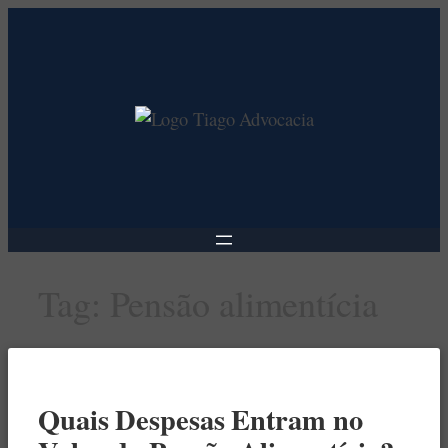
Pular
para
o
conteúdo
Tag:
Pensão alimentícia
Quais Despesas Entram no